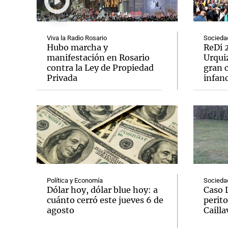
Viva la Radio Rosario
Socieda
Hubo marcha y
ReDi 2
manifestación en Rosario
Urquiz
contra la Ley de Propiedad
gran c
Notas
Notas
Privada
infanc
Editorial
Mundial 2026
La Sol
Política y Economía
Socieda
Dólar hoy, dólar blue hoy: a
Caso 
cuánto cerró este jueves 6 de
perito
agosto
Cailla