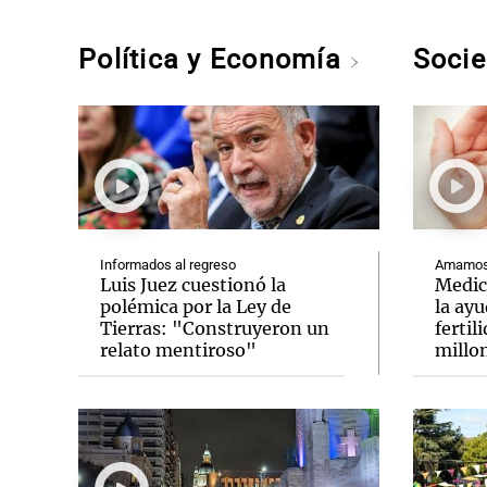
Política y Economía
Soci
Informados al regreso
Amamos 
Luis Juez cuestionó la
Medic
polémica por la Ley de
la ay
Tierras: "Construyeron un
fertil
relato mentiroso"
millo