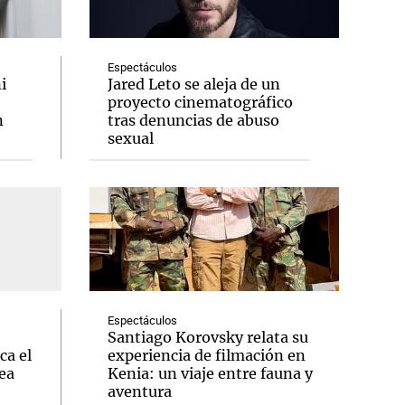
Espectáculos
i
Jared Leto se aleja de un
proyecto cinematográfico
Notas
n
tras denuncias de abuso
tas
Notas
sexual
Venezuela de
 Groenlandia
Comprometidos
Madur
Espectáculos
Santiago Korovsky relata su
ca el
experiencia de filmación en
ea
Kenia: un viaje entre fauna y
aventura