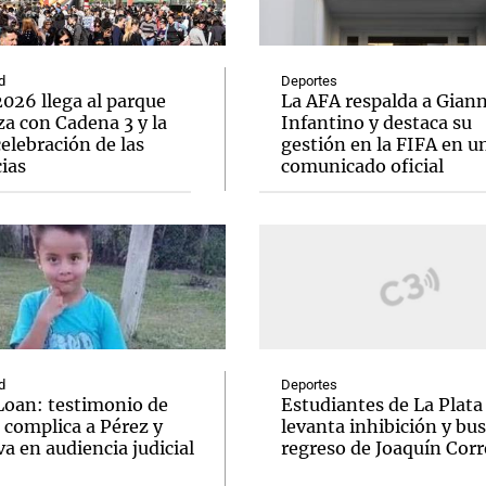
d
Deportes
026 llega al parque
La AFA respalda a Giann
a con Cadena 3 y la
Infantino y destaca su
elebración de las
gestión en la FIFA en u
Notas
Notas
No
ias
comunicado oficial
e en Cadena 3
El huracán de Arequito
Cadena 3 en
d
Deportes
Loan: testimonio de
Estudiantes de La Plata
 complica a Pérez y
levanta inhibición y bus
va en audiencia judicial
regreso de Joaquín Corr