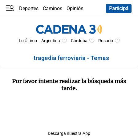
Deportes
Caminos
Opinión
Participá
Programas
Últimas coberturas
Últimas 24 h
En YouTube
Clima
Horóscopo
Lo Último
Argentina
Córdoba
Rosario
tragedia ferroviaria - Temas
Por favor intente realizar la búsqueda más
tarde.
Descargá nuestra App