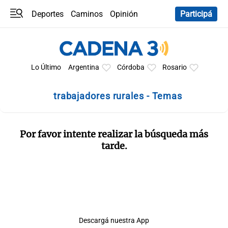
Deportes
Caminos
Opinión
Participá
Programas
Últimas coberturas
Últimas 24 h
En YouTube
Clima
Horóscopo
Lo Último
Argentina
Córdoba
Rosario
trabajadores rurales - Temas
Por favor intente realizar la búsqueda más
tarde.
Descargá nuestra App