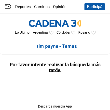
Deportes
Caminos
Opinión
Participá
Programas
Últimas coberturas
Últimas 24 h
En YouTube
Clima
Horóscopo
Lo Último
Argentina
Córdoba
Rosario
tim payne - Temas
Por favor intente realizar la búsqueda más
tarde.
Descargá nuestra App