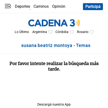
Deportes
Caminos
Opinión
Participá
Programas
Últimas coberturas
Últimas 24 h
En YouTube
Clima
Horóscopo
Lo Último
Argentina
Córdoba
Rosario
susana beatriz montoya - Temas
Por favor intente realizar la búsqueda más
tarde.
Descargá nuestra App