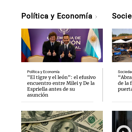
Política y Economía
Soci
Política y Economía
Socieda
"El tigre y el león": el efusivo
“Abraz
encuentro entre Milei y De la
de la 
Espriella antes de su
puert
asunción