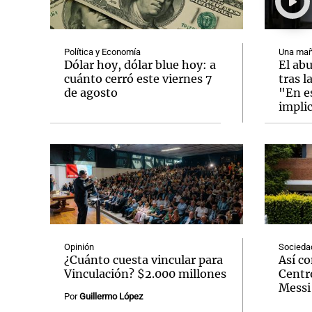
Política y Economía
Una mañ
Dólar hoy, dólar blue hoy: a
El ab
cuánto cerró este viernes 7
tras l
de agosto
"En e
Notas
Notas
impli
Editorial
Mundial 2026
La Sol
Opinión
Socieda
¿Cuánto cuesta vincular para
Así c
Vinculación? $2.000 millones
Centr
Messi
Por
Guillermo López