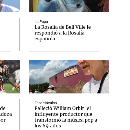
La Popu
La Rosalía de Bell Ville le
respondió a la Rosalía
Notas
española
tas
Notas
Venezuela de
 Groenlandia
Comprometidos
Madur
Espectáculos
 de
Falleció William Orbit, el
ndoza
influyente productor que
por
transformó la música pop a
los 69 años