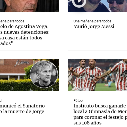
ana para todos
Una mañana para todos
uelo de Agostina Vega,
Murió Jorge Messi
as nuevas detenciones:
sa casa están todos
Notas
Notas
No
cados"
e en Cadena 3
El huracán de Arequito
Cadena 3 en
d
Fútbol
omunicó el Sanatorio
Instituto busca ganarle
o la muerte de Jorge
local a Gimnasia de Me
para coronar el festejo 
sus 108 años