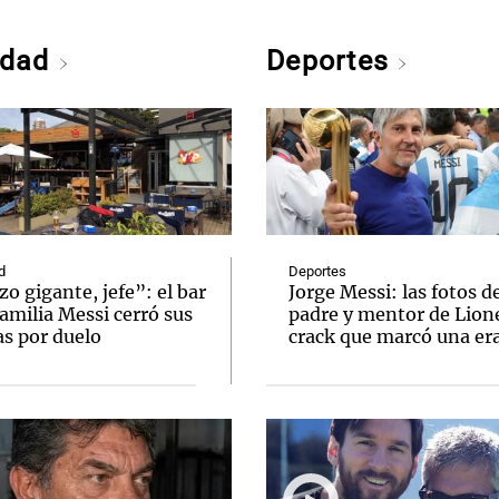
edad
Deportes
d
Deportes
o gigante, jefe”: el bar
Jorge Messi: las fotos d
familia Messi cerró sus
padre y mentor de Lione
as por duelo
crack que marcó una er