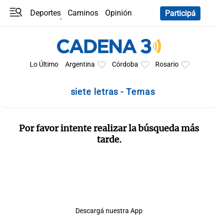
Deportes
Caminos
Opinión
Participá
Programas
Últimas coberturas
Últimas 24 h
En YouTube
Clima
Horóscopo
Lo Último
Argentina
Córdoba
Rosario
siete letras - Temas
Por favor intente realizar la búsqueda más
tarde.
Descargá nuestra App