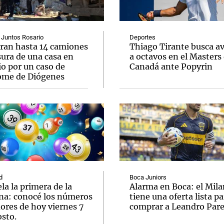
 Juntos Rosario
Deportes
aran hasta 14 camiones
Thiago Tirante busca a
sura de una casa en
a octavos en el Masters
io por un caso de
Canadá ante Popyrin
Notas
Notas
No
ome de Diógenes
e en Cadena 3
El huracán de Arequito
Cadena 3 en
d
Boca Juniors
la la primera de la
Alarma en Boca: el Mila
a: conocé los números
tiene una oferta lista pa
ores de hoy viernes 7
comprar a Leandro Par
osto.