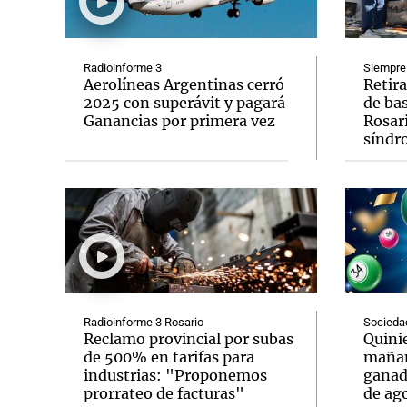
Radioinforme 3
Siempre
Aerolíneas Argentinas cerró
Retir
2025 con superávit y pagará
de ba
Ganancias por primera vez
Rosar
Notas
Notas
síndr
Editorial
Mundial 2026
La Sol
Radioinforme 3 Rosario
Socieda
Reclamo provincial por subas
Quinie
de 500% en tarifas para
mañan
industrias: "Proponemos
ganad
prorrateo de facturas"
de ag