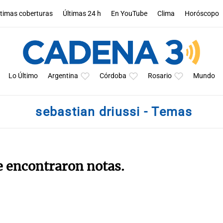
ltimas coberturas
Últimas 24 h
En YouTube
Clima
Horóscopo
Lo Último
Argentina
Córdoba
Rosario
Mundo
sebastian driussi - Temas
e encontraron notas.