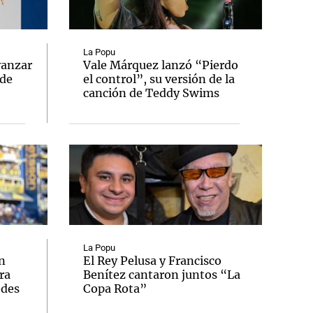
La Popu
vanzar
Vale Márquez lanzó “Pierdo
 de
el control”, su versión de la
Notas
canción de Teddy Swims
tas
Notas
Venezuela de
 Groenlandia
Comprometidos
Madur
La Popu
n
El Rey Pelusa y Francisco
ra
Benítez cantaron juntos “La
edes
Copa Rota”