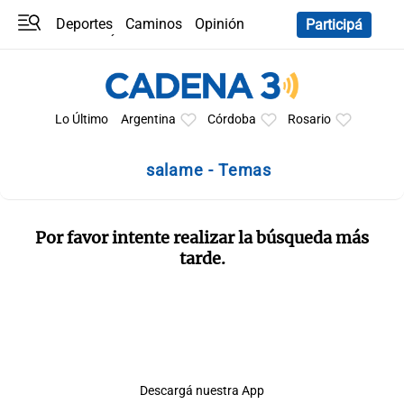
Deportes
Caminos
Opinión
Participá
Programas
Últimas coberturas
Últimas 24 h
En YouTube
Clima
Horóscopo
Lo Último
Argentina
Córdoba
Rosario
salame - Temas
Por favor intente realizar la búsqueda más
tarde.
Descargá nuestra App