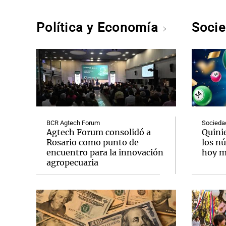
Política y Economía
Soci
BCR Agtech Forum
Socieda
Agtech Forum consolidó a
Quini
Rosario como punto de
los n
encuentro para la innovación
hoy mi
agropecuaria