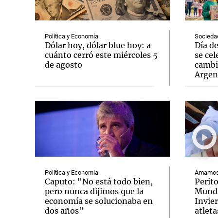
Política y Economía
Socieda
Dólar hoy, dólar blue hoy: a
Día d
cuánto cerró este miércoles 5
se cel
de agosto
cambi
Notas
Notas
Argen
Editorial
Mundial 2026
La Sol
Política y Economía
Amamos 
Caputo: "No está todo bien,
Perit
pero nunca dijimos que la
Mundi
economía se solucionaba en
Invie
dos años"
atleta