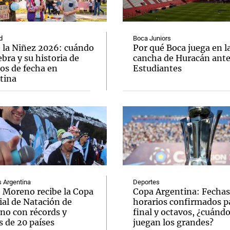
d
Boca Juniors
e la Niñez 2026: cuándo
Por qué Boca juega en l
ebra y su historia de
cancha de Huracán ant
os de fecha en
Estudiantes
Notas
Notas
No
tina
e en Cadena 3
El huracán de Arequito
Cadena 3 en
Argentina
Deportes
o Moreno recibe la Copa
Copa Argentina: Fechas
al de Natación de
horarios confirmados pa
rno con récords y
final y octavos, ¿cuánd
s de 20 países
juegan los grandes?