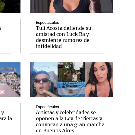
Espectáculos
a
Tuli Acosta defiende su
e
amistad con Luck Ra y
Notas
desmiente rumores de
tas
Notas
infidelidad
Venezuela de
 Groenlandia
Comprometidos
Madur
Espectáculos
 y
Artistas y celebridades se
ra la
oponen a la Ley de Tierras y
o
convocan a una gran marcha
en Buenos Aires