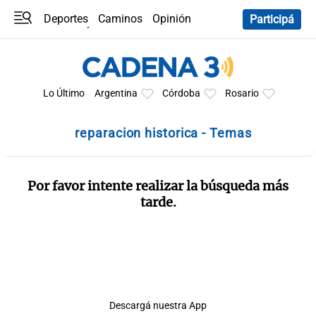
Deportes
Caminos
Opinión
Participá
Programas
Últimas coberturas
Últimas 24 h
En YouTube
Clima
Horóscopo
Lo Último
Argentina
Córdoba
Rosario
reparacion historica - Temas
Por favor intente realizar la búsqueda más
tarde.
Descargá nuestra App