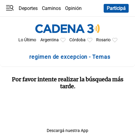
Deportes
Caminos
Opinión
Participá
Programas
Últimas coberturas
Últimas 24 h
En YouTube
Clima
Horóscopo
Lo Último
Argentina
Córdoba
Rosario
regimen de excepcion - Temas
Por favor intente realizar la búsqueda más
tarde.
Descargá nuestra App