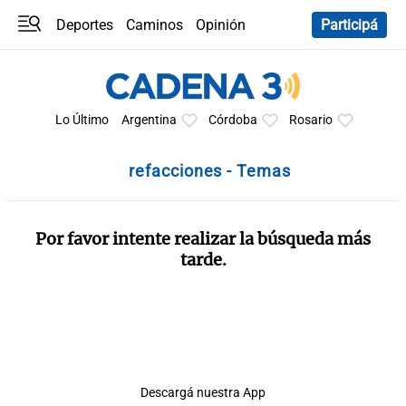
Deportes
Caminos
Opinión
Participá
Programas
Últimas coberturas
Últimas 24 h
En YouTube
Clima
Horóscopo
Lo Último
Argentina
Córdoba
Rosario
refacciones - Temas
Por favor intente realizar la búsqueda más
tarde.
Descargá nuestra App