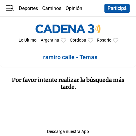
Deportes
Caminos
Opinión
Participá
Programas
Últimas coberturas
Últimas 24 h
En YouTube
Clima
Horóscopo
Lo Último
Argentina
Córdoba
Rosario
ramiro calle - Temas
Por favor intente realizar la búsqueda más
tarde.
Descargá nuestra App