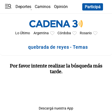
Deportes
Caminos
Opinión
Participá
Programas
Últimas coberturas
Últimas 24 h
En YouTube
Clima
Horóscopo
Lo Último
Argentina
Córdoba
Rosario
quebrada de reyes - Temas
Por favor intente realizar la búsqueda más
tarde.
Descargá nuestra App