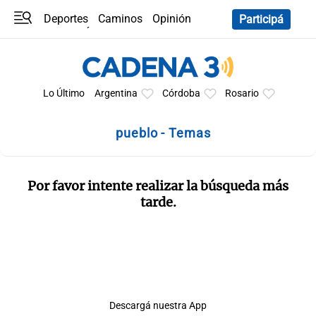
Deportes
Caminos
Opinión
Participá
Programas
Últimas coberturas
Últimas 24 h
En YouTube
Clima
Horóscopo
Lo Último
Argentina
Córdoba
Rosario
pueblo - Temas
Por favor intente realizar la búsqueda más
tarde.
Descargá nuestra App