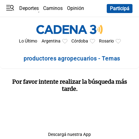
Deportes
Caminos
Opinión
Participá
Programas
Últimas coberturas
Últimas 24 h
En YouTube
Clima
Horóscopo
Lo Último
Argentina
Córdoba
Rosario
productores agropecuarios - Temas
Por favor intente realizar la búsqueda más
tarde.
Descargá nuestra App