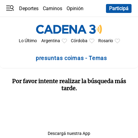
Deportes
Caminos
Opinión
Participá
Programas
Últimas coberturas
Últimas 24 h
En YouTube
Clima
Horóscopo
Lo Último
Argentina
Córdoba
Rosario
presuntas coimas - Temas
Por favor intente realizar la búsqueda más
tarde.
Descargá nuestra App