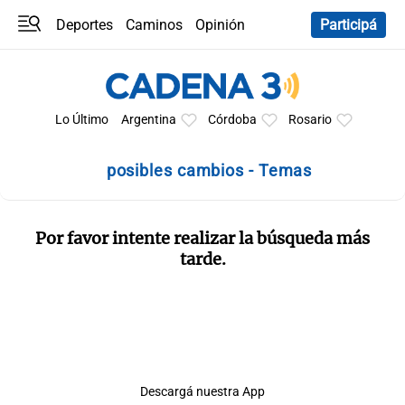
Deportes
Caminos
Opinión
Participá
Programas
Últimas coberturas
Últimas 24 h
En YouTube
Clima
Horóscopo
Lo Último
Argentina
Córdoba
Rosario
posibles cambios - Temas
Por favor intente realizar la búsqueda más
tarde.
Descargá nuestra App