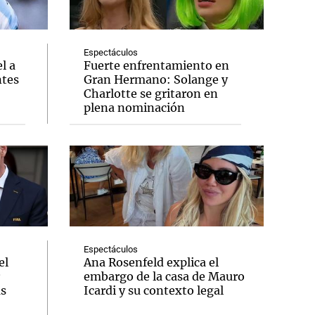
Espectáculos
l a
Fuerte enfrentamiento en
ntes
Gran Hermano: Solange y
Notas
Charlotte se gritaron en
tas
Notas
plena nominación
Venezuela de
 Groenlandia
Comprometidos
Madur
Espectáculos
el
Ana Rosenfeld explica el
embargo de la casa de Mauro
us
Icardi y su contexto legal