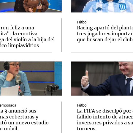
Fútbol
ron feliz a una
Racing apartó del plante
ita": la emotiva
tres jugadores importa
a del violín a la hija del
que buscan dejar el club
Notas
Notas
No
ico limpiavidrios
e en Cadena 3
El huracán de Arequito
Cadena 3 en
emporada
Fútbol
a 3 anunció sus
La FIFA se disculpó por 
mas coberturas y
fallido intento de atraer
ntó un nuevo estudio
inversores privados a s
o móvil
torneos