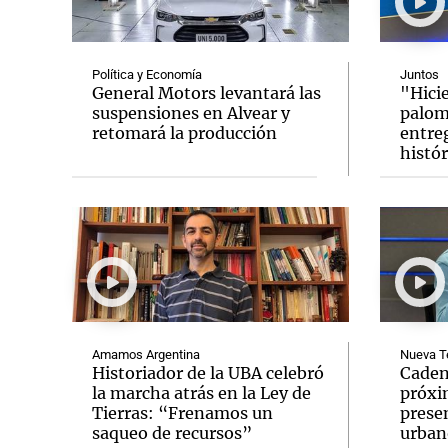
Política y Economía
Juntos
General Motors levantará las
"Hicie
suspensiones en Alvear y
palom
retomará la producción
entreg
Notas
Notas
histór
Editorial
Mundial 2026
La Sol
Amamos Argentina
Nueva T
Historiador de la UBA celebró
Caden
la marcha atrás en la Ley de
próxi
Tierras: “Frenamos un
prese
saqueo de recursos”
urban