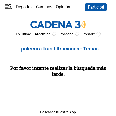
Deportes
Caminos
Opinión
Participá
Programas
Últimas coberturas
Últimas 24 h
En YouTube
Clima
Horóscopo
Lo Último
Argentina
Córdoba
Rosario
polemica tras filtraciones - Temas
Por favor intente realizar la búsqueda más
tarde.
Descargá nuestra App