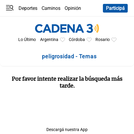
Deportes
Caminos
Opinión
Participá
Programas
Últimas coberturas
Últimas 24 h
En YouTube
Clima
Horóscopo
Lo Último
Argentina
Córdoba
Rosario
peligrosidad - Temas
Por favor intente realizar la búsqueda más
tarde.
Descargá nuestra App