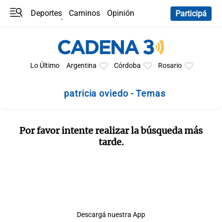
Deportes
Caminos
Opinión
Participá
Programas
Últimas coberturas
Últimas 24 h
En YouTube
Clima
Horóscopo
Lo Último
Argentina
Córdoba
Rosario
patricia oviedo - Temas
Por favor intente realizar la búsqueda más
tarde.
Descargá nuestra App