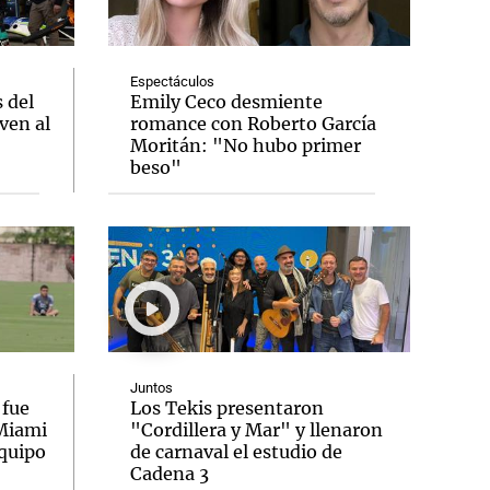
Espectáculos
 del
Emily Ceco desmiente
ven al
romance con Roberto García
Notas
Moritán: "No hubo primer
tas
Notas
beso"
Venezuela de
 Groenlandia
Comprometidos
Madur
Juntos
 fue
Los Tekis presentaron
 Miami
"Cordillera y Mar" y llenaron
equipo
de carnaval el estudio de
Cadena 3