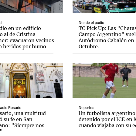
d
Desde el podio
io en un edificio
TC Pick Up: Las "Chatas
o al de Cristina
Campo Argentino" vuel
ner: evacuaron vecinos
Autódromo Cabalén en
Notas
Notas
No
o heridos por humo
Octubre.
e en Cadena 3
El huracán de Arequito
Cadena 3 en
Radio Rosario
Deportes
sario, una multitud
Un futbolista argentino
ó su fe en San
detenido por el ICE en
ano: "Siempre nos
cuando viajaba con su 
"