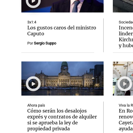
3x1:4
Socieda
Los gustos caros del ministro
Incend
Caputo
linder
Kirch
Notas
Notas
Por
Sergio Suppo
y hub
Editorial
Mundial 2026
La Sol
Ahora país
Viva la 
Cómo serán los desalojos
En Ro
exprés y contratos de alquiler
renov
si se aprueba la ley de
Cayet
propiedad privada
ayuda