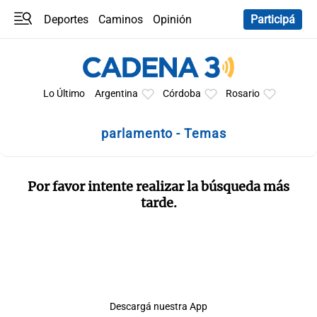
Deportes
Caminos
Opinión
Participá
Programas
Últimas coberturas
Últimas 24 h
En YouTube
Clima
Horóscopo
Lo Último
Argentina
Córdoba
Rosario
parlamento - Temas
Por favor intente realizar la búsqueda más
tarde.
Descargá nuestra App