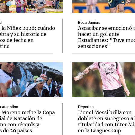
d
Boca Juniors
e la Niñez 2026: cuándo
Ascacíbar se emocionó 
ebra y su historia de
hacer un gol ante
os de fecha en
Estudiantes: "Tuve mu
Notas
Notas
No
tina
sensaciones"
e en Cadena 3
El huracán de Arequito
Cadena 3 en
Argentina
Deportes
o Moreno recibe la Copa
Lionel Messi brilla con
al de Natación de
doblete en su regreso a 
rno con récords y
titularidad con Inter M
s de 20 países
en la Leagues Cup