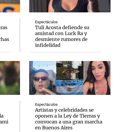
Espectáculos
tras
Tuli Acosta defiende su
amistad con Luck Ra y
Notas
chas
desmiente rumores de
tas
Notas
infidelidad
Venezuela de
 Groenlandia
Comprometidos
Madur
Espectáculos
Artistas y celebridades se
la
oponen a la Ley de Tierras y
iami
convocan a una gran marcha
en Buenos Aires