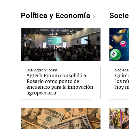
Política y Economía
Soci
BCR Agtech Forum
Socieda
Agtech Forum consolidó a
Quini
Rosario como punto de
los n
encuentro para la innovación
hoy mi
agropecuaria