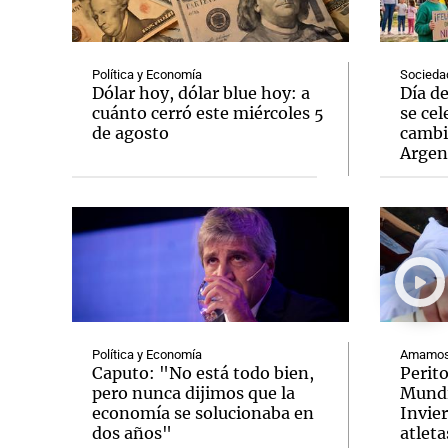
Política y Economía
Socieda
Dólar hoy, dólar blue hoy: a
Día d
cuánto cerró este miércoles 5
se cel
de agosto
cambi
Notas
Notas
Argen
Editorial
Mundial 2026
La Sol
Política y Economía
Amamos 
Caputo: "No está todo bien,
Perit
pero nunca dijimos que la
Mundi
economía se solucionaba en
Invie
dos años"
atleta