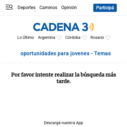
Deportes
Caminos
Opinión
Participá
Programas
Últimas coberturas
Últimas 24 h
En YouTube
Clima
Horóscopo
Lo Último
Argentina
Córdoba
Rosario
oportunidades para jovenes - Temas
Por favor intente realizar la búsqueda más
tarde.
Descargá nuestra App