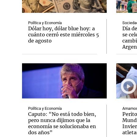
Política y Economía
Socieda
Dólar hoy, dólar blue hoy: a
Día d
cuánto cerró este miércoles 5
se cel
de agosto
cambi
Notas
Notas
Argen
Editorial
Mundial 2026
La Sol
Política y Economía
Amamos 
Caputo: "No está todo bien,
Perit
pero nunca dijimos que la
Mundi
economía se solucionaba en
Invie
dos años"
atleta