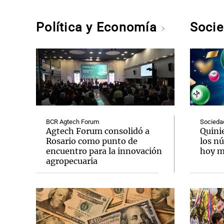
Política y Economía
Soci
BCR Agtech Forum
Socieda
Agtech Forum consolidó a
Quini
Rosario como punto de
los n
encuentro para la innovación
hoy mi
agropecuaria