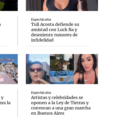
Espectáculos
a
Tuli Acosta defiende su
e
amistad con Luck Ra y
Notas
desmiente rumores de
tas
Notas
infidelidad
Venezuela de
 Groenlandia
Comprometidos
Madur
Espectáculos
 y
Artistas y celebridades se
ra la
oponen a la Ley de Tierras y
o
convocan a una gran marcha
en Buenos Aires