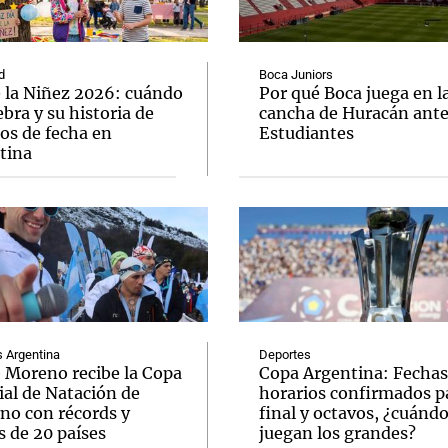
d
Boca Juniors
e la Niñez 2026: cuándo
Por qué Boca juega en l
ebra y su historia de
cancha de Huracán ant
os de fecha en
Estudiantes
Notas
Notas
No
tina
e en Cadena 3
El huracán de Arequito
Cadena 3 en
Argentina
Deportes
o Moreno recibe la Copa
Copa Argentina: Fechas
al de Natación de
horarios confirmados pa
rno con récords y
final y octavos, ¿cuánd
s de 20 países
juegan los grandes?