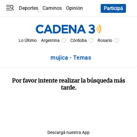
Deportes
Caminos
Opinión
Participá
Programas
Últimas coberturas
Últimas 24 h
En YouTube
Clima
Horóscopo
Lo Último
Argentina
Córdoba
Rosario
mujica - Temas
Por favor intente realizar la búsqueda más
tarde.
Descargá nuestra App