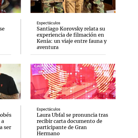
Espectáculos
se
Santiago Korovsky relata su
experiencia de filmación en
Notas
Kenia: un viaje entre fauna y
tas
Notas
aventura
Venezuela de
 Groenlandia
Comprometidos
Madur
Espectáculos
dobés
Laura Ubfal se pronuncia tras
 a
recibir carta documento de
a ser
participante de Gran
Hermano