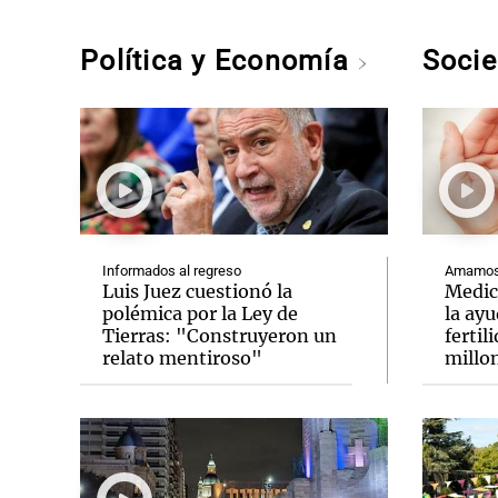
Política y Economía
Soci
Informados al regreso
Amamos 
Luis Juez cuestionó la
Medic
polémica por la Ley de
la ay
Tierras: "Construyeron un
fertil
relato mentiroso"
millo