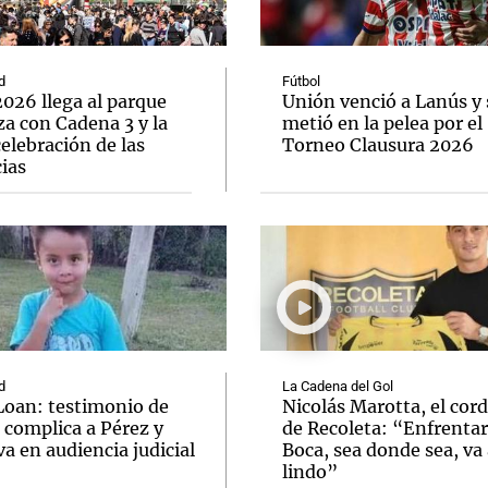
d
Fútbol
026 llega al parque
Unión venció a Lanús y 
a con Cadena 3 y la
metió en la pelea por el
elebración de las
Torneo Clausura 2026
Notas
Notas
No
ias
e en Cadena 3
El huracán de Arequito
Cadena 3 en
d
La Cadena del Gol
Loan: testimonio de
Nicolás Marotta, el cor
 complica a Pérez y
de Recoleta: “Enfrentar
va en audiencia judicial
Boca, sea donde sea, va 
lindo”