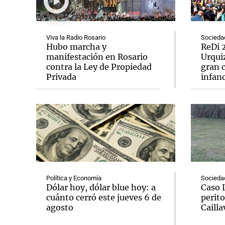
Viva la Radio Rosario
Socieda
Hubo marcha y
ReDi 2
manifestación en Rosario
Urquiz
contra la Ley de Propiedad
gran c
Notas
Notas
Privada
infanc
Editorial
Mundial 2026
La Sol
Política y Economía
Socieda
Dólar hoy, dólar blue hoy: a
Caso 
cuánto cerró este jueves 6 de
perito
agosto
Cailla