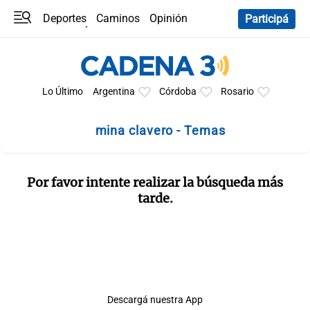
Deportes
Caminos
Opinión
Participá
Programas
Últimas coberturas
Últimas 24 h
En YouTube
Clima
Horóscopo
Lo Último
Argentina
Córdoba
Rosario
mina clavero - Temas
Por favor intente realizar la búsqueda más
tarde.
Descargá nuestra App