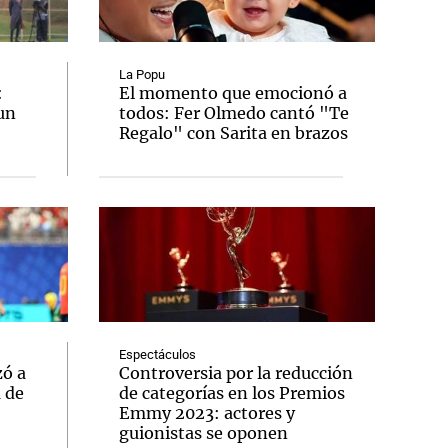
La Popu
:
El momento que emocionó a
un
todos: Fer Olmedo cantó "Te
Notas
Regalo" con Sarita en brazos
tas
Notas
Venezuela de
 Groenlandia
Comprometidos
Madur
Espectáculos
zó a
Controversia por la reducción
a de
de categorías en los Premios
Emmy 2023: actores y
guionistas se oponen