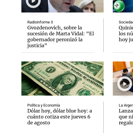
Radioinforme 3
Socieda
Gvozdenovich, sobre la
Quini
sucesión de Marta Vidal: “El
los n
gobernador peronizó la
hoy ju
Notas
Notas
justicia”
Editorial
Mundial 2026
La Sol
Política y Economía
La Argen
Dólar hoy, dólar blue hoy: a
Lanza
cuánto cotiza este jueves 6
que n
de agosto
regalo