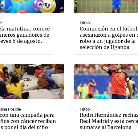
d
Fútbol
ela matutina: conocé
Conmoción en el fútbol
úmeros ganadores de
asesinaron a golpes en 
eves 6 de agosto.
robo a un jugador de la
Notas
Notas
No
selección de Uganda
e en Cadena 3
El huracán de Arequito
Cadena 3 en
tina Posible
Fútbol
ron una campaña para
Rodri Hernández recha
iños con cáncer reciban
Real Madrid y está cerc
s por el día del niño
sumarse al Barcelona