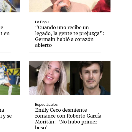
La Popu
te
“Cuando uno recibe un
 1 en
legado, la gente te prejuzga”:
Notas
Germain habló a corazón
tas
Notas
abierto
Venezuela de
 Groenlandia
Comprometidos
Madur
Espectáculos
na
Emily Ceco desmiente
 y se
romance con Roberto García
Moritán: "No hubo primer
beso"