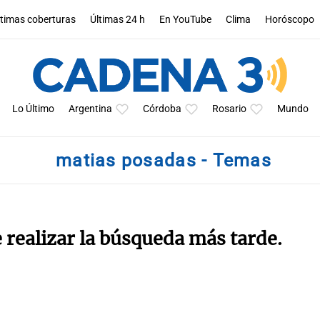
ltimas coberturas
Últimas 24 h
En YouTube
Clima
Horóscopo
Lo Último
Argentina
Córdoba
Rosario
Mundo
matias posadas - Temas
e realizar la búsqueda más tarde.