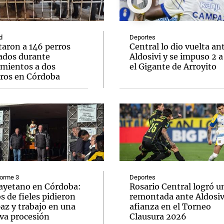
d
Deportes
taron a 146 perros
Central lo dio vuelta an
ados durante
Aldosivi y se impuso 2 a
amientos a dos
el Gigante de Arroyito
Notas
Notas
No
eros en Córdoba
e en Cadena 3
El huracán de Arequito
Cadena 3 en
forme 3
Deportes
ayetano en Córdoba:
Rosario Central logró u
s de fieles pidieron
remontada ante Aldosivi
az y trabajo en una
afianza en el Torneo
va procesión
Clausura 2026