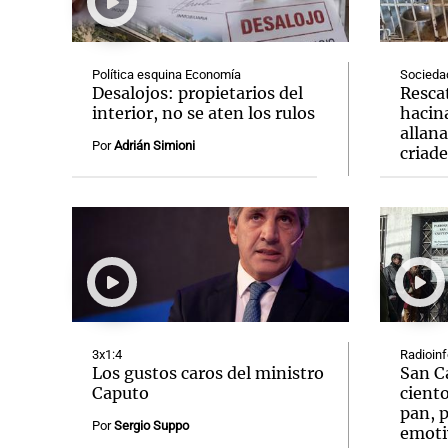
Política esquina Economía
Socieda
Desalojos: propietarios del
Resca
interior, no se aten los rulos
hacin
allan
Notas
Notas
Por
Adrián Simioni
criad
Editorial
Mundial 2026
La Sol
3x1:4
Radioin
Los gustos caros del ministro
San C
Caputo
ciento
pan, p
Por
Sergio Suppo
emoti