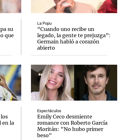
La Popu
ipa su
“Cuando uno recibe un
eo que
legado, la gente te prejuzga”:
Notas
Germain habló a corazón
tas
Notas
abierto
Venezuela de
 Groenlandia
Comprometidos
Madur
Espectáculos
 los
Emily Ceco desmiente
 en la
romance con Roberto García
Moritán: "No hubo primer
beso"