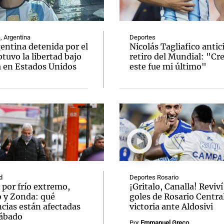
, Argentina
Deportes
entina detenida por el
Nicolás Tagliafico antic
tuvo la libertad bajo
retiro del Mundial: "Cr
a en Estados Unidos
este fue mi último"
Notas
Notas
No
e en Cadena 3
El huracán de Arequito
Cadena 3 en
d
Deportes Rosario
 por frío extremo,
¡Gritalo, Canalla! Reviví
o y Zonda: qué
goles de Rosario Central
cias están afectadas
victoria ante Aldosivi
sábado
Por
Emmanuel Greco