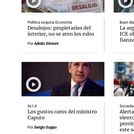
Política esquina Economía
Buen día
Desalojos: propietarios del
La arg
interior, no se aten los rulos
ICE ob
fianz
Notas
Notas
Por
Adrián Simioni
Editorial
Mundial 2026
La Sol
3x1:4
Socieda
Los gustos caros del ministro
Alerta
Caputo
vient
provin
Por
Sergio Suppo
este 