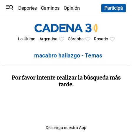
Deportes
Caminos
Opinión
Participá
Programas
Últimas coberturas
Últimas 24 h
En YouTube
Clima
Horóscopo
Lo Último
Argentina
Córdoba
Rosario
macabro hallazgo - Temas
Por favor intente realizar la búsqueda más
tarde.
Descargá nuestra App