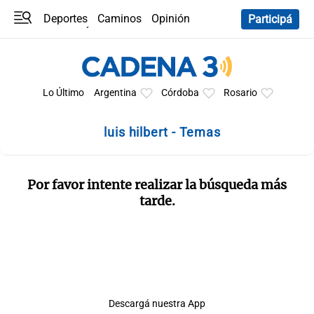
Deportes
Caminos
Opinión
Participá
Programas
Últimas coberturas
Últimas 24 h
En YouTube
Clima
Horóscopo
Lo Último
Argentina
Córdoba
Rosario
luis hilbert - Temas
Por favor intente realizar la búsqueda más
tarde.
Descargá nuestra App