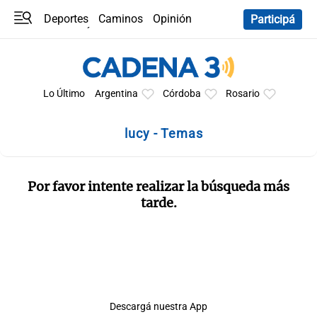
Deportes
Caminos
Opinión
Participá
Programas
Últimas coberturas
Últimas 24 h
En YouTube
Clima
Horóscopo
Lo Último
Argentina
Córdoba
Rosario
lucy - Temas
Por favor intente realizar la búsqueda más
tarde.
Descargá nuestra App