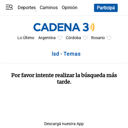
Deportes
Caminos
Opinión
Participá
Programas
Últimas coberturas
Últimas 24 h
En YouTube
Clima
Horóscopo
Lo Último
Argentina
Córdoba
Rosario
lsd - Temas
Por favor intente realizar la búsqueda más
tarde.
Descargá nuestra App