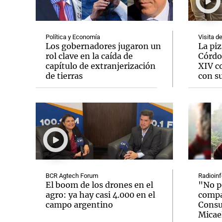
Política y Economía
Visita d
Los gobernadores jugaron un
La pi
rol clave en la caída de
Córdo
capítulo de extranjerización
XIV c
Notas
Notas
de tierras
con su
Editorial
Mundial 2026
La Sol
BCR Agtech Forum
Radioinf
El boom de los drones en el
"No p
agro: ya hay casi 4.000 en el
compat
campo argentino
Consu
Micael