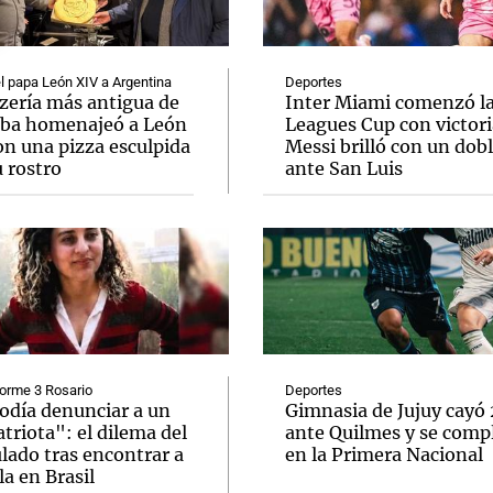
el papa León XIV a Argentina
Deportes
zzería más antigua de
Inter Miami comenzó l
ba homenajeó a León
Leagues Cup con victori
on una pizza esculpida
Messi brilló con un dob
Notas
Notas
No
 rostro
ante San Luis
e en Cadena 3
El huracán de Arequito
Cadena 3 en
orme 3 Rosario
Deportes
odía denunciar a un
Gimnasia de Jujuy cayó
riota": el dilema del
ante Quilmes y se comp
lado tras encontrar a
en la Primera Nacional
a en Brasil