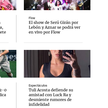
Flow
a
El show de Serú Girán por
a,
Lebón y Aznar se podrá ver
Notas
lete
en vivo por Flow
tas
Notas
Venezuela de
 Groenlandia
Comprometidos
Madur
Espectáculos
 2-0
Tuli Acosta defiende su
lica
amistad con Luck Ra y
desmiente rumores de
infidelidad