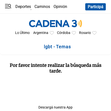
Deportes
Caminos
Opinión
Participá
Programas
Últimas coberturas
Últimas 24 h
En YouTube
Clima
Horóscopo
Lo Último
Argentina
Córdoba
Rosario
lgbt - Temas
Por favor intente realizar la búsqueda más
tarde.
Descargá nuestra App