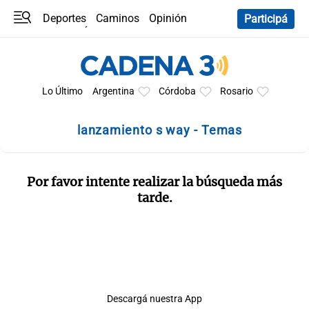
Deportes
Caminos
Opinión
Participá
Programas
Últimas coberturas
Últimas 24 h
En YouTube
Clima
Horóscopo
Lo Último
Argentina
Córdoba
Rosario
lanzamiento s way - Temas
Por favor intente realizar la búsqueda más
tarde.
Descargá nuestra App