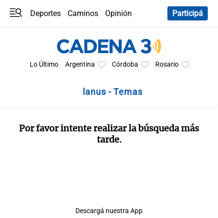
Deportes
Caminos
Opinión
Participá
Programas
Últimas coberturas
Últimas 24 h
En YouTube
Clima
Horóscopo
Lo Último
Argentina
Córdoba
Rosario
lanus - Temas
Por favor intente realizar la búsqueda más
tarde.
Descargá nuestra App