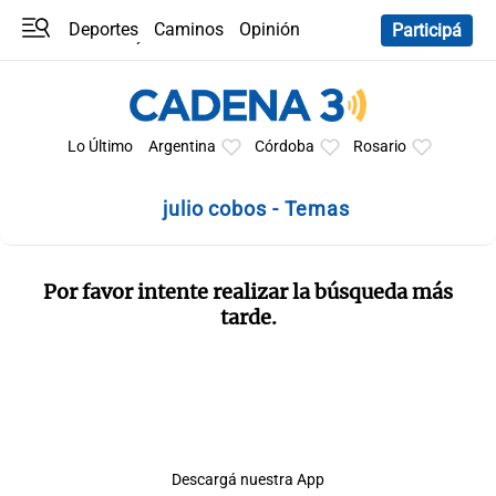
Deportes
Caminos
Opinión
Participá
Programas
Últimas coberturas
Últimas 24 h
En YouTube
Clima
Horóscopo
Lo Último
Argentina
Córdoba
Rosario
julio cobos - Temas
Por favor intente realizar la búsqueda más
tarde.
Descargá nuestra App