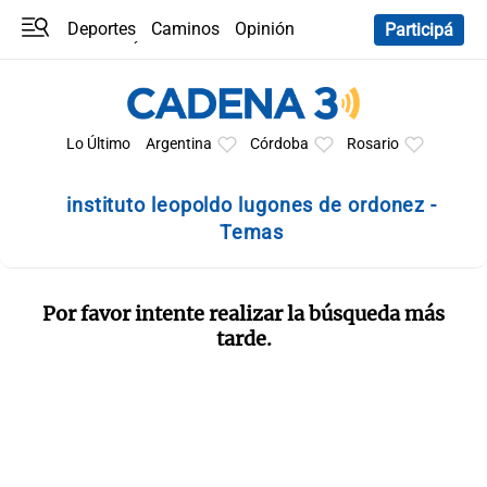
Deportes
Caminos
Opinión
Participá
Programas
Últimas coberturas
Últimas 24 h
En YouTube
Clima
Horóscopo
Lo Último
Argentina
Córdoba
Rosario
instituto leopoldo lugones de ordonez -
Temas
Por favor intente realizar la búsqueda más
tarde.