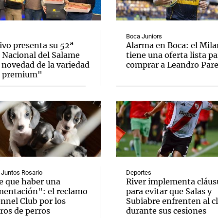
Boca Juniors
ivo presenta su 52ª
Alarma en Boca: el Mila
a Nacional del Salame
tiene una oferta lista pa
 novedad de la variedad
comprar a Leandro Par
Notas
Notas
No
a premium"
e en Cadena 3
El huracán de Arequito
Cadena 3 en
 Juntos Rosario
Deportes
e que haber una
River implementa cláus
mentación": el reclamo
para evitar que Salas y
nnel Club por los
Subiabre enfrenten al c
ros de perros
durante sus cesiones