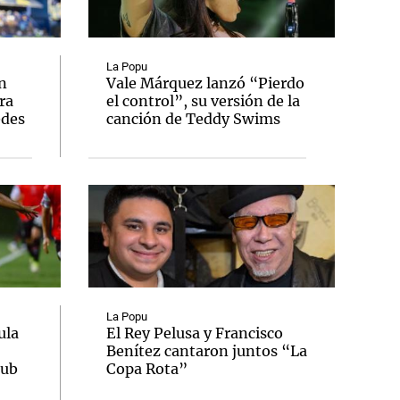
La Popu
n
Vale Márquez lanzó “Pierdo
ra
el control”, su versión de la
Notas
edes
canción de Teddy Swims
tas
Notas
Venezuela de
 Groenlandia
Comprometidos
Madur
La Popu
ula
El Rey Pelusa y Francisco
Benítez cantaron juntos “La
lub
Copa Rota”