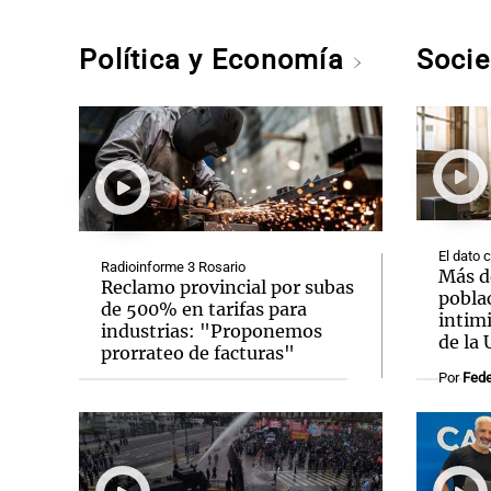
Política y Economía
Soci
El dato 
Radioinforme 3 Rosario
Más de
Reclamo provincial por subas
poblac
de 500% en tarifas para
intim
industrias: "Proponemos
de la
prorrateo de facturas"
Por
Fede