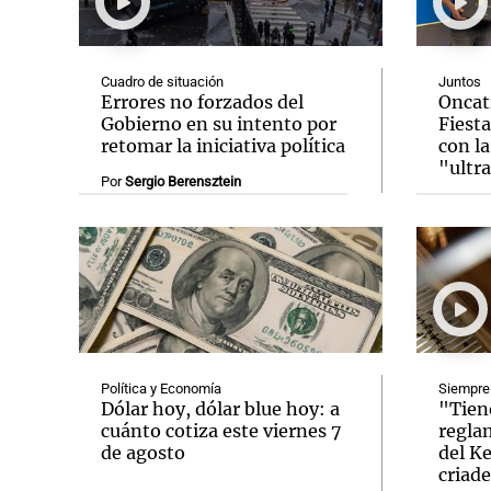
Cuadro de situación
Juntos
Errores no forzados del
Oncat
Gobierno en su intento por
Fiest
retomar la iniciativa política
con la
Notas
Notas
"ultr
Por
Sergio Berensztein
Editorial
Mundial 2026
La Sol
Política y Economía
Siempre
Dólar hoy, dólar blue hoy: a
"Tien
cuánto cotiza este viernes 7
regla
de agosto
del Ke
criade