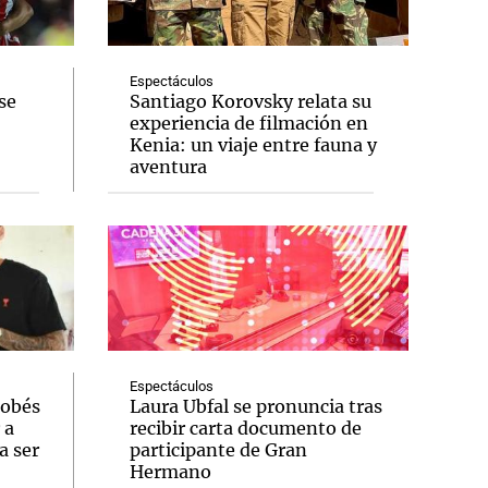
Espectáculos
se
Santiago Korovsky relata su
experiencia de filmación en
Notas
Kenia: un viaje entre fauna y
tas
Notas
aventura
Venezuela de
 Groenlandia
Comprometidos
Madur
Espectáculos
dobés
Laura Ubfal se pronuncia tras
 a
recibir carta documento de
a ser
participante de Gran
Hermano