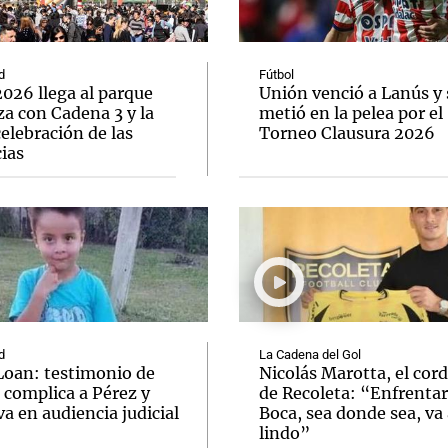
d
Fútbol
026 llega al parque
Unión venció a Lanús y 
a con Cadena 3 y la
metió en la pelea por el
elebración de las
Torneo Clausura 2026
Notas
Notas
No
ias
e en Cadena 3
El huracán de Arequito
Cadena 3 en
d
La Cadena del Gol
Loan: testimonio de
Nicolás Marotta, el cor
 complica a Pérez y
de Recoleta: “Enfrentar
va en audiencia judicial
Boca, sea donde sea, va 
lindo”