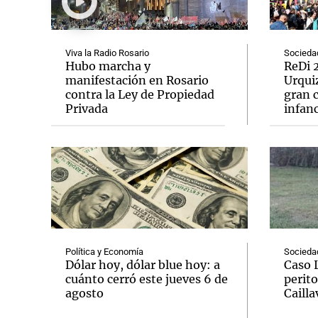
Viva la Radio Rosario
Socieda
Hubo marcha y
ReDi 2
manifestación en Rosario
Urquiz
contra la Ley de Propiedad
gran c
Notas
Notas
Privada
infanc
Editorial
Mundial 2026
La Sol
Política y Economía
Socieda
Dólar hoy, dólar blue hoy: a
Caso 
cuánto cerró este jueves 6 de
perito
agosto
Cailla