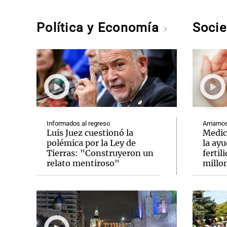
Política y Economía
Soci
Informados al regreso
Amamos 
Luis Juez cuestionó la
Medic
polémica por la Ley de
la ay
Tierras: "Construyeron un
fertil
relato mentiroso"
millo