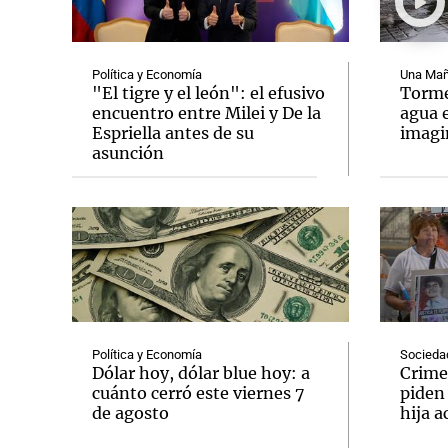
Política y Economía
Una Mañ
"El tigre y el león": el efusivo
Tormen
encuentro entre Milei y De la
agua 
Espriella antes de su
imag
Notas
Notas
asunción
Editorial
Mundial 2026
La Sol
Política y Economía
Socieda
Dólar hoy, dólar blue hoy: a
Crime
cuánto cerró este viernes 7
piden
de agosto
hija a