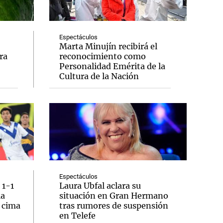
Espectáculos
Marta Minujín recibirá el
ra
reconocimiento como
Notas
Personalidad Emérita de la
tas
Notas
Cultura de la Nación
Venezuela de
 Groenlandia
Comprometidos
Madur
Espectáculos
 1-1
Laura Ubfal aclara su
la
situación en Gran Hermano
a cima
tras rumores de suspensión
en Telefe