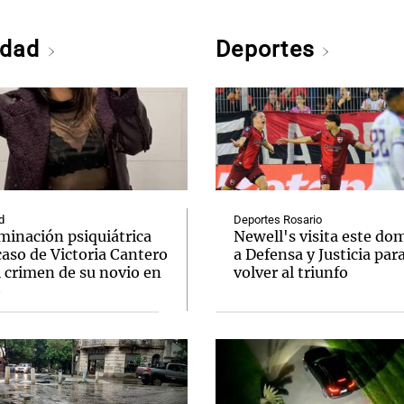
edad
Deportes
d
Deportes Rosario
minación psiquiátrica
Newell's visita este do
caso de Victoria Cantero
a Defensa y Justicia par
l crimen de su novio en
volver al triunfo
o