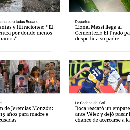
ana para todos Rosario
Deportes
tas y filtraciones: "El
Lionel Messi llega al
entra por donde menos
Cementerio El Prado pa
inamos"
despedir a su padre
Notas
Notas
No
e en Cadena 3
El huracán de Arequito
Cadena 3 en
d
La Cadena del Gol
n de Jeremías Monzón:
Boca rescató un empate
 15 años para madre e
ante Vélez y dejó pasar 
cusadas
chance de acercarse a l