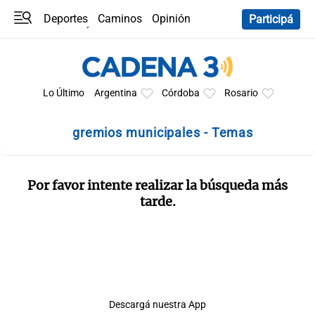
Deportes
Caminos
Opinión
Participá
Programas
Últimas coberturas
Últimas 24 h
En YouTube
Clima
Horóscopo
Lo Último
Argentina
Córdoba
Rosario
gremios municipales - Temas
Por favor intente realizar la búsqueda más
tarde.
Descargá nuestra App