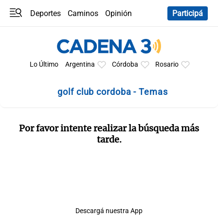
Deportes
Caminos
Opinión
Participá
Programas
Últimas coberturas
Últimas 24 h
En YouTube
Clima
Horóscopo
Lo Último
Argentina
Córdoba
Rosario
golf club cordoba - Temas
Por favor intente realizar la búsqueda más
tarde.
Descargá nuestra App