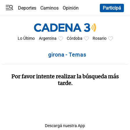
Deportes
Caminos
Opinión
Participá
Programas
Últimas coberturas
Últimas 24 h
En YouTube
Clima
Horóscopo
Lo Último
Argentina
Córdoba
Rosario
girona - Temas
Por favor intente realizar la búsqueda más
tarde.
Descargá nuestra App